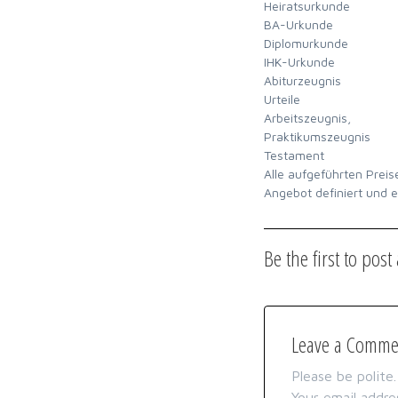
Heiratsurkunde
BA-Urkunde
Diplomurkunde
IHK-Urkunde
Abiturzeugnis
Urteile
Arbeitszeugnis,
Praktikumszeugnis
Testament
Alle aufgeführten Preis
Angebot definiert und er
Be the first to pos
Leave a Comme
Please be polite
Your email addres