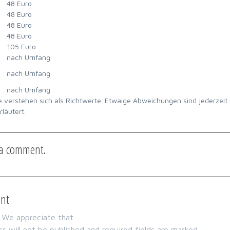
48 Euro
48 Euro
48 Euro
48 Euro
105 Euro
nach Umfang
nach Umfang
nach Umfang
e verstehen sich als Richtwerte. Etwaige Abweichungen sind jederzeit 
läutert.
t a comment.
nt
. We appreciate that.
s will not be published and required fields are marked.