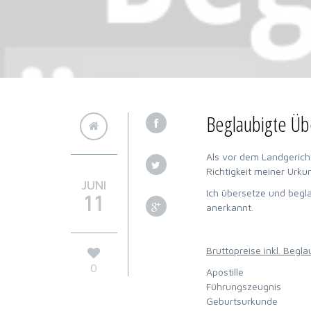
Beglaubigte Üb
Als vor dem Landgericht
Richtigkeit meiner Urk
JUNI
Ich übersetze und begla
11
anerkannt.
Bruttopreise inkl. Begla
0
Apostille
Führungszeugnis
Geburtsurkunde